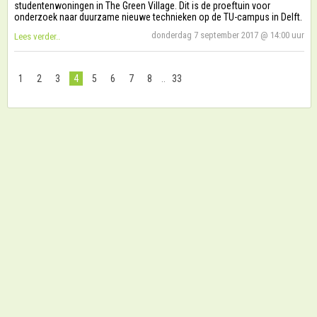
studentenwoningen in The Green Village. Dit is de proeftuin voor
onderzoek naar duurzame nieuwe technieken op de TU-campus in Delft.
donderdag 7 september 2017 @ 14:00 uur
Lees verder..
1
2
3
4
5
6
7
8
..
33