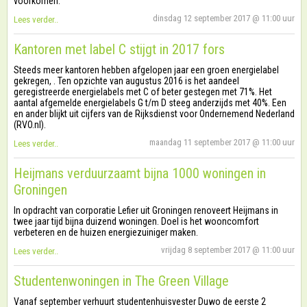
voorkomen.
dinsdag 12 september 2017 @ 11:00 uur
Lees verder..
Kantoren met label C stijgt in 2017 fors
Steeds meer kantoren hebben afgelopen jaar een groen energielabel
gekregen, . Ten opzichte van augustus 2016 is het aandeel
geregistreerde energielabels met C of beter gestegen met 71%. Het
aantal afgemelde energielabels G t/m D steeg anderzijds met 40%. Een
en ander blijkt uit cijfers van de Rijksdienst voor Ondernemend Nederland
(RVO.nl).
maandag 11 september 2017 @ 11:00 uur
Lees verder..
Heijmans verduurzaamt bijna 1000 woningen in
Groningen
In opdracht van corporatie Lefier uit Groningen renoveert Heijmans in
twee jaar tijd bijna duizend woningen. Doel is het wooncomfort
verbeteren en de huizen energiezuiniger maken.
vrijdag 8 september 2017 @ 11:00 uur
Lees verder..
Studentenwoningen in The Green Village
Vanaf september verhuurt studentenhuisvester Duwo de eerste 2