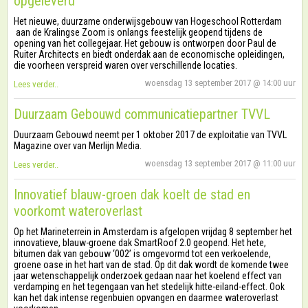
opgeleverd
Het nieuwe, duurzame onderwijsgebouw van Hogeschool Rotterdam
aan de Kralingse Zoom is onlangs feestelijk geopend tijdens de
opening van het collegejaar. Het gebouw is ontworpen door Paul de
Ruiter Architects en biedt onderdak aan de economische opleidingen,
die voorheen verspreid waren over verschillende locaties.
woensdag 13 september 2017 @ 14:00 uur
Lees verder..
Duurzaam Gebouwd communicatiepartner TVVL
Duurzaam Gebouwd neemt per 1 oktober 2017 de exploitatie van TVVL
Magazine over van Merlijn Media.
woensdag 13 september 2017 @ 11:00 uur
Lees verder..
Innovatief blauw-groen dak koelt de stad en
voorkomt wateroverlast
Op het Marineterrein in Amsterdam is afgelopen vrijdag 8 september het
innovatieve, blauw-groene dak SmartRoof 2.0 geopend. Het hete,
bitumen dak van gebouw ‘002’ is omgevormd tot een verkoelende,
groene oase in het hart van de stad. Op dit dak wordt de komende twee
jaar wetenschappelijk onderzoek gedaan naar het koelend effect van
verdamping en het tegengaan van het stedelijk hitte-eiland-effect. Ook
kan het dak intense regenbuien opvangen en daarmee wateroverlast