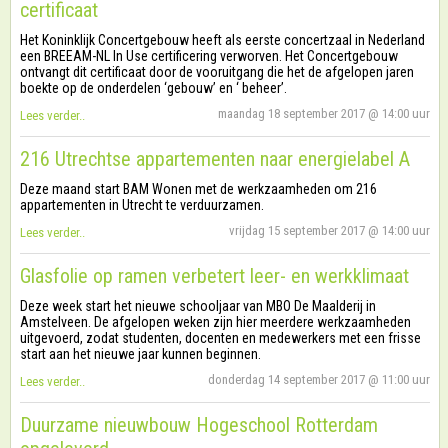
certificaat
Het Koninklijk Concertgebouw heeft als eerste concertzaal in Nederland
een BREEAM-NL In Use certificering verworven. Het Concertgebouw
ontvangt dit certificaat door de vooruitgang die het de afgelopen jaren
boekte op de onderdelen ‘gebouw’ en ‘ beheer’.
maandag 18 september 2017 @ 14:00 uur
Lees verder..
216 Utrechtse appartementen naar energielabel A
Deze maand start BAM Wonen met de werkzaamheden om 216
appartementen in Utrecht te verduurzamen.
vrijdag 15 september 2017 @ 14:00 uur
Lees verder..
Glasfolie op ramen verbetert leer- en werkklimaat
Deze week start het nieuwe schooljaar van MBO De Maalderij in
Amstelveen. De afgelopen weken zijn hier meerdere werkzaamheden
uitgevoerd, zodat studenten, docenten en medewerkers met een frisse
start aan het nieuwe jaar kunnen beginnen.
donderdag 14 september 2017 @ 11:00 uur
Lees verder..
Duurzame nieuwbouw Hogeschool Rotterdam