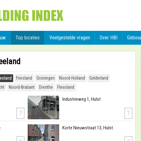
ouw
Top locaties
Veelgestelde vragen
Over HBI
Gebou
Zeeland
eeland
Friesland
Groningen
Noord-Holland
Gelderland
cht
Noord-Brabant
Drenthe
Flevoland
Industrieweg 1, Hulst
?
?
e
Korte Nieuwstraat 13, Hulst