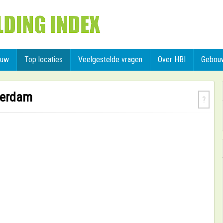
ouw
Top locaties
Veelgestelde vragen
Over HBI
Gebou
terdam
?