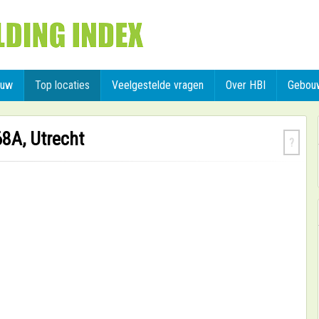
ouw
Top locaties
Veelgestelde vragen
Over HBI
Gebou
68A, Utrecht
?