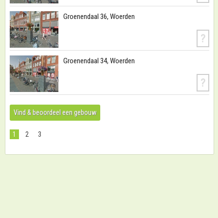
Groenendaal 36, Woerden
?
Groenendaal 34, Woerden
?
Vind & beoordeel een gebouw
1
2
3