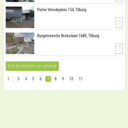
Pieter Vreedeplein 154, Tilburg
?
Burgemeester Brokxlaan 1680, Tilburg
?
Vind & beoordeel een gebouw
1
..
3
4
5
6
7
8
9
10
11