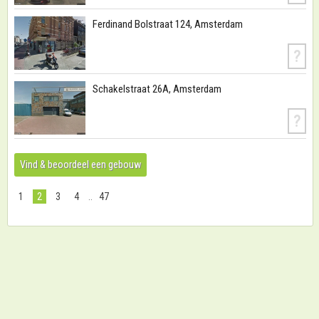
Ferdinand Bolstraat 124, Amsterdam
?
Schakelstraat 26A, Amsterdam
?
Vind & beoordeel een gebouw
1
2
3
4
..
47