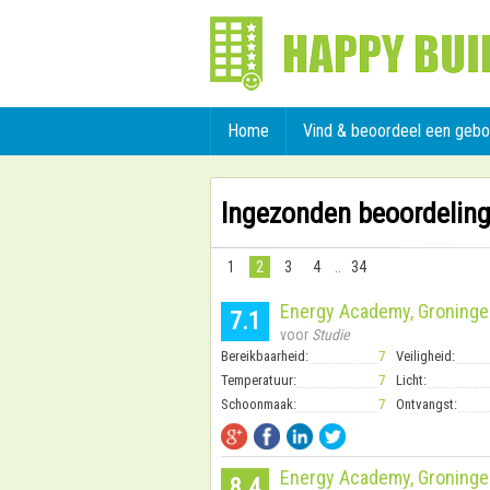
Home
Vind & beoordeel een geb
Ingezonden beoordelin
1
2
3
4
..
34
Energy Academy, Groninge
7.1
voor
Studie
Bereikbaarheid:
7
Veiligheid:
Temperatuur:
7
Licht:
Schoonmaak:
7
Ontvangst:
Energy Academy, Groninge
8.4