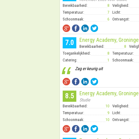
Bereikbaarheid:
8
Veiligheid:
Temperatuur:
7
Licht:
Schoonmaak:
6
Ontvangst:
Energy Academy, Groninge
7.0
Bereikbaarheid:
8
Veilig
Toegankelijkheid:
8
Temperatuur:
Catering:
1
Schoonmaak:
“
Zag er keurig uit
Energy Academy, Groninge
8.5
Studie
Bereikbaarheid:
10
Veiligheid:
Temperatuur:
9
Licht:
Schoonmaak:
10
Ontvangst: