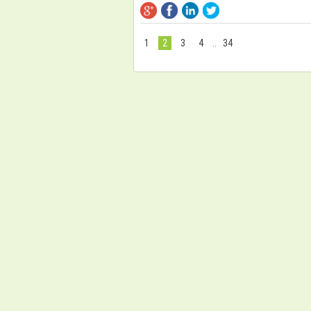
1
2
3
4
..
34