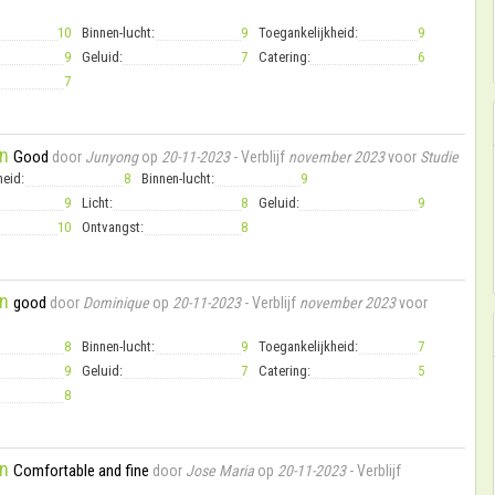
10
Binnen-lucht:
9
Toegankelijkheid:
9
9
Geluid:
7
Catering:
6
7
n
Good
door
Junyong
op
20-11-2023
- Verblijf
november 2023
voor
Studie
heid:
8
Binnen-lucht:
9
9
Licht:
8
Geluid:
9
10
Ontvangst:
8
n
good
door
Dominique
op
20-11-2023
- Verblijf
november 2023
voor
8
Binnen-lucht:
9
Toegankelijkheid:
7
9
Geluid:
7
Catering:
5
8
n
Comfortable and fine
door
Jose Maria
op
20-11-2023
- Verblijf