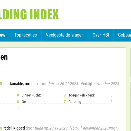
ouw
Top locaties
Veelgestelde vragen
Over HBI
Gebou
gen
n
sustainable, modern
door
Jan
op
20-11-2023
- Verblijf
november 2023
8
Binnen-lucht:
8
Toegankelijkheid:
6
8
Geluid:
7
Catering:
6
7
n
redelijk goed
door
trude
op
20-11-2023
- Verblijf
november 2023
voor