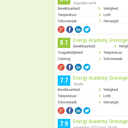
Dagelijks werk
Bereikbaarheid:
10
Veiligheid:
Temperatuur:
8
Licht:
Schoonmaak:
9
Ontvangst:
Energy Academy, Groninge
8.1
Bereikbaarheid:
8
Veilig
Toegankelijkheid:
8
Temperatuur:
Catering:
4
Schoonmaak:
Energy Academy, Groninge
7.7
Studie
Bereikbaarheid:
8
Veiligheid:
Temperatuur:
8
Licht:
Schoonmaak:
8
Ontvangst:
Energy Academy, Groninge
7.9
november 2023
voor
Studie