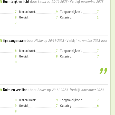
n
Ruimtelijk en licht
door
Laura
op
20-11-2023
- Verblijf
november 2023
7
Binnen-lucht:
9
Toegankelijkheid:
7
8
Geluid:
7
Catering:
2
7
n
fijn aangenaam
door
Hidde
op
20-11-2023
- Verblijf
november 2023
voor
8
Binnen-lucht:
7
Toegankelijkheid:
7
8
Geluid:
8
Catering:
7
8
”
n
Ruim en veel licht
door
Bouke
op
20-11-2023
- Verblijf
november 2023
8
Binnen-lucht:
9
Toegankelijkheid:
7
9
Geluid:
7
Catering:
6
8