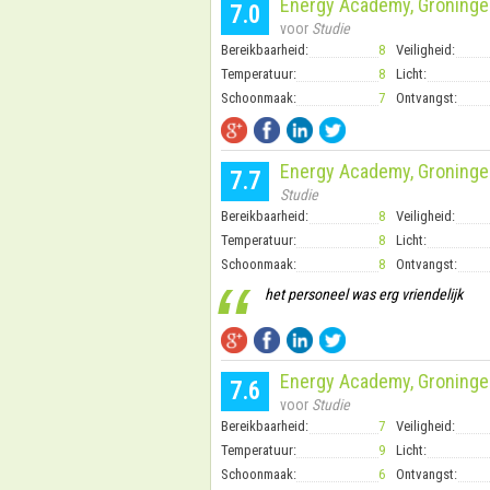
Energy Academy, Groninge
7.0
voor
Studie
Bereikbaarheid:
8
Veiligheid:
Temperatuur:
8
Licht:
Schoonmaak:
7
Ontvangst:
Energy Academy, Groninge
7.7
Studie
Bereikbaarheid:
8
Veiligheid:
Temperatuur:
8
Licht:
Schoonmaak:
8
Ontvangst:
“
het personeel was erg vriendelijk
Energy Academy, Groninge
7.6
voor
Studie
Bereikbaarheid:
7
Veiligheid:
Temperatuur:
9
Licht:
Schoonmaak:
6
Ontvangst: