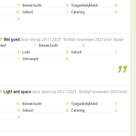
9
Binnen-lucht:
8
Toegankelijkheid:
8
10
Geluid:
7
Catering:
8
8
n
Wel goed
door
Inti
op
20-11-2023
- Verblijf
november 2023
voor
Studie
heid:
7
Binnen-lucht:
8
8
Licht:
8
Geluid:
7
7
Ontvangst:
8
”
n
Light and space
door
Sanni
op
20-11-2023
- Verblijf
november 2023
voor
10
Binnen-lucht:
9
Toegankelijkheid:
9
8
Geluid:
8
Catering:
3
9