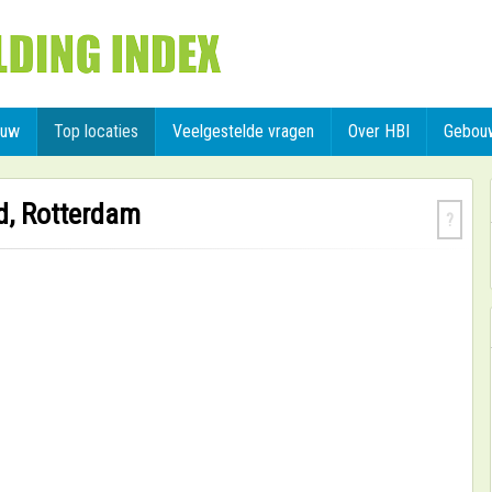
ouw
Top locaties
Veelgestelde vragen
Over HBI
Gebou
d, Rotterdam
?