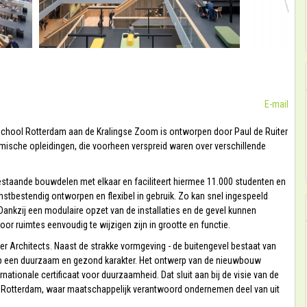
E-mail
hool Rotterdam aan de Kralingse Zoom is ontworpen door Paul de Ruiter
mische opleidingen, die voorheen verspreid waren over verschillende
estaande bouwdelen met elkaar en faciliteert hiermee 11.000 studenten en
bestendig ontworpen en flexibel in gebruik. Zo kan snel ingespeeld
Dankzij een modulaire opzet van de installaties en de gevel kunnen
r ruimtes eenvoudig te wijzigen zijn in grootte en functie.
r Architects. Naast de strakke vormgeving - de buitengevel bestaat van
werp een duurzaam en gezond karakter. Het ontwerp van de nieuwbouw
rnationale certificaat voor duurzaamheid. Dat sluit aan bij de visie van de
Rotterdam, waar maatschappelijk verantwoord ondernemen deel van uit