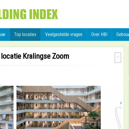
ouw
Top locaties
Veelgestelde vragen
Over HBI
Gebou
locatie Kralingse Zoom
?