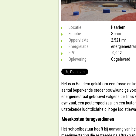
Locatie
Haarlem
Functie
School
2
Oppervlakte
2.521 m
Energielabel
energieneutra
EPC
-0,002
Oplevering
Opgeleverd
Het is in Haarlem gelukt om een frisse en li
aantal beperkende stedenbouwkundige voor
energieneutraal gebouwd volgens de Trias 
gymzaal, een peuterspeelzaal en een buiten
uitstekende luchtdichtheid, hoge isolatiew
Meerkosten terugverdienen
Het schoolbestuur heeft bij aanvang van 
meerinvestering die resteerde na aftrek van