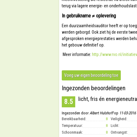
terug via lagere energie- en onderhoudslast
In gebruikname ≠ oplevering
Een duurzaamheidsauditor heeft er op toeg
werden geborgd. Ook ziet hij de eerste twe
afgesproken energieprestaties werden behaa
het gebouw definitief op.
Meer informatie:
http://www.rvo.nl/initiat
Voeg uw eigen beoordeling toe
Ingezonden beoordelingen
licht, fris én energieneutra
8.5
Ingezonden door
Albert Hulshoff
op
11-03-2016
Bereikbaarheid:
8
Veiligheid:
Temperatuur:
8
Licht:
Schoonmaak:
8
Ontvangst: