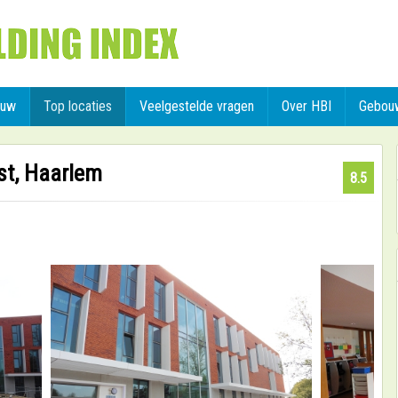
ouw
Top locaties
Veelgestelde vragen
Over HBI
Gebou
st, Haarlem
8.5