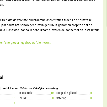
en.
ezien dat de vereiste duurzaamheidsprestaties tijdens de bouwfase
e jaar nadat het schoolgebouw in gebruik is genomen erop toe dat de
ld. Pas twee jaar na in gebruikname leveren de aannemer en installateur
ieven/energiezuiniggebouwd/plein-oost
al
| verblijf
maart 2016
voor
Zakelijke bespreking
9
Binnen-lucht:
10
Toegankelijkheid:
8
10
Geluid:
8
Catering:
8
8