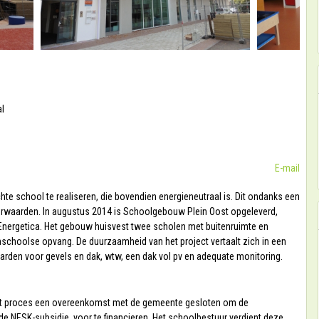
al
E-mail
chte school te realiseren, die bovendien energieneutraal is. Dit ondanks een
waarden. In augustus 2014 is Schoolgebouw Plein Oost opgeleverd,
Energetica. Het gebouw huisvest twee scholen met buitenruimte en
schoolse opvang. De duurzaamheid van het project vertaalt zich in een
aarden voor gevels en dak, wtw, een dak vol pv en adequate monitoring.
het proces een overeenkomst met de gemeente gesloten om de
de NESK-subsidie, voor te financieren. Het schoolbestuur verdient deze