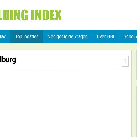
ouw
Top locaties
Veelgestelde vragen
Over HBI
Gebou
lburg
?