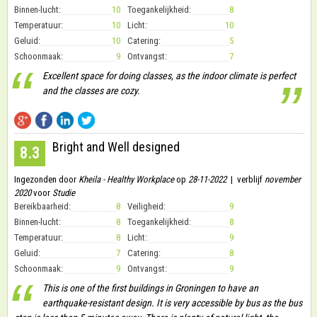
Binnen-lucht:
10
Toegankelijkheid:
8
Temperatuur:
10
Licht:
10
Geluid:
10
Catering:
5
Schoonmaak:
9
Ontvangst:
7
“
Excellent space for doing classes, as the indoor climate is perfect
”
and the classes are cozy.
Bright and Well designed
8.3
Ingezonden door
Kheila - Healthy Workplace
op
28-11-2022
| verblijf
november
2020
voor
Studie
Bereikbaarheid:
8
Veiligheid:
9
Binnen-lucht:
8
Toegankelijkheid:
8
Temperatuur:
8
Licht:
9
Geluid:
7
Catering:
8
Schoonmaak:
9
Ontvangst:
9
“
This is one of the first buildings in Groningen to have an
earthquake-resistant design. It is very accessible by bus as the bus