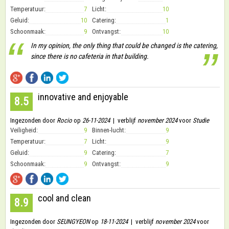
Temperatuur:
7
Licht:
10
Geluid:
10
Catering:
1
Schoonmaak:
9
Ontvangst:
10
“
In my opinion, the only thing that could be changed is the catering,
”
since there is no cafeteria in that building.
innovative and enjoyable
8.5
Ingezonden door
Rocio
op
26-11-2024
| verblijf
november 2024
voor
Studie
Veiligheid:
9
Binnen-lucht:
9
Temperatuur:
7
Licht:
9
Geluid:
9
Catering:
7
Schoonmaak:
9
Ontvangst:
9
cool and clean
8.9
Ingezonden door
SEUNGYEON
op
18-11-2024
| verblijf
november 2024
voor