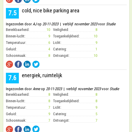
cold, nice bike parking area
7.5
Ingezonden door
AJ
op
20-11-2023
| verblijf
november 2023
voor
Studie
Bereikbaarheid:
10
Veiligheid:
8
Binnen-lucht:
9
Toegankelijkheid:
10
Temperatuur:
6
Licht:
9
Geluid:
4
Catering:
1
Schoonmaak:
8
Ontvangst:
10
energiek, ruimtelijk
7.6
Ingezonden door
Anne
op
20-11-2023
| verblijf
november 2023
voor
Studie
Bereikbaarheid:
8
Veiligheid:
8
Binnen-lucht:
8
Toegankelijkheid:
8
Temperatuur:
7
Licht:
9
Geluid:
9
Catering:
5
Schoonmaak:
7
Ontvangst:
7