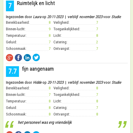
Ruimtelijk en licht
7
Ingezonden door
Laura
op
20-11-2023
| verblijf
november 2023
voor
Studie
Bereikbaarheid:
8
Veiligheid:
7
Binnen-lucht:
9
Toegankelijkheid:
7
Temperatuur:
8
Licht:
8
Geluid:
7
Catering:
2
Schoonmaak:
7
Ontvangst:
7
fijn aangenaam
7.7
Ingezonden door
Hidde
op
20-11-2023
| verblijf
november 2023
voor
Studie
Bereikbaarheid:
8
Veiligheid:
8
Binnen-lucht:
7
Toegankelijkheid:
7
Temperatuur:
8
Licht:
8
Geluid:
8
Catering:
7
Schoonmaak:
8
Ontvangst:
8
“
”
het personeel was erg vriendelijk