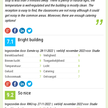
stop is less than 5 minutes away. There is plenty of natural light, the
temperature is well-regulated and the building is mostly clean. The
reception is easy to find, the classrooms are not noisy although it could
get noisy in the common areas. Moreover, there are enough catering
”
options!
Bright building
7.1
Ingezonden door
Esmée
op
28-11-2022
| verblijf
november 2022
voor
Studie
Bereikbaarheid:
9
Veiligheid:
9
Binnen-lucht:
8
Toegankelijkheid:
5
Temperatuur:
7
Licht:
8
Geluid:
9
Catering:
2
Schoonmaak:
7
Ontvangst:
7
So nice
9.2
Ingezonden door
RIKU
op
27-11-2022
| verblijf
november 2022
voor
Studie