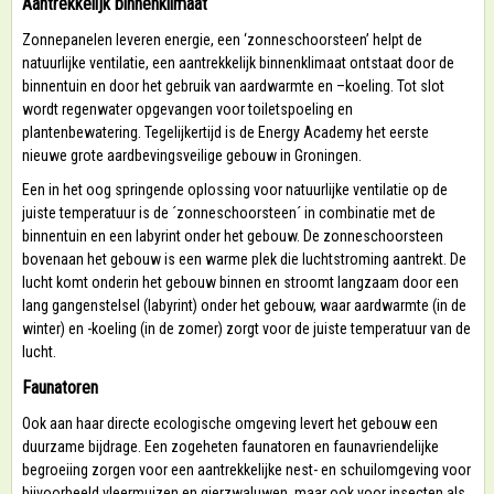
Aantrekkelijk binnenklimaat
Zonnepanelen leveren energie, een ‘zonneschoorsteen’ helpt de
natuurlijke ventilatie, een aantrekkelijk binnenklimaat ontstaat door de
binnentuin en door het gebruik van aardwarmte en –koeling. Tot slot
wordt regenwater opgevangen voor toiletspoeling en
plantenbewatering. Tegelijkertijd is de Energy Academy het eerste
nieuwe grote aardbevingsveilige gebouw in Groningen.
Een in het oog springende oplossing voor natuurlijke ventilatie op de
juiste temperatuur is de ´zonneschoorsteen´ in combinatie met de
binnentuin en een labyrint onder het gebouw. De zonneschoorsteen
bovenaan het gebouw is een warme plek die luchtstroming aantrekt. De
lucht komt onderin het gebouw binnen en stroomt langzaam door een
lang gangenstelsel (labyrint) onder het gebouw, waar aardwarmte (in de
winter) en -koeling (in de zomer) zorgt voor de juiste temperatuur van de
lucht.
Faunatoren
Ook aan haar directe ecologische omgeving levert het gebouw een
duurzame bijdrage. Een zogeheten faunatoren en faunavriendelijke
begroeiing zorgen voor een aantrekkelijke nest- en schuilomgeving voor
bijvoorbeeld vleermuizen en gierzwaluwen, maar ook voor insecten als