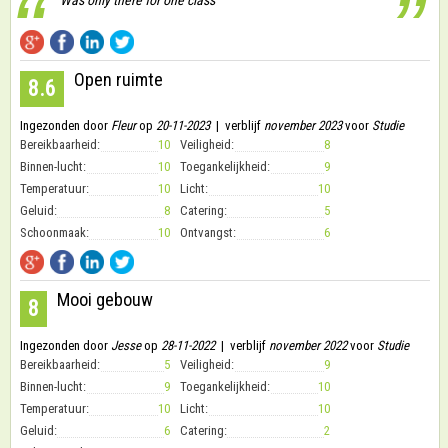
“
”
Open ruimte
8.6
Ingezonden door
Fleur
op
20-11-2023
| verblijf
november 2023
voor
Studie
Bereikbaarheid:
10
Veiligheid:
8
Binnen-lucht:
10
Toegankelijkheid:
9
Temperatuur:
10
Licht:
10
Geluid:
8
Catering:
5
Schoonmaak:
10
Ontvangst:
6
Mooi gebouw
8
Ingezonden door
Jesse
op
28-11-2022
| verblijf
november 2022
voor
Studie
Bereikbaarheid:
5
Veiligheid:
9
Binnen-lucht:
9
Toegankelijkheid:
10
Temperatuur:
10
Licht:
10
Geluid:
6
Catering:
2