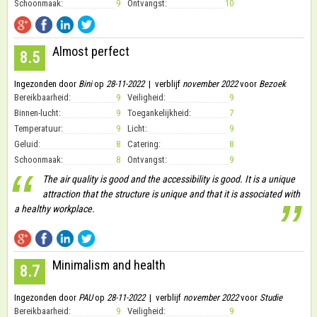
Schoonmaak:
9
Ontvangst:
10
Almost perfect
8.5
Ingezonden door
Bini
op
28-11-2022
| verblijf
november 2022
voor
Bezoek
Bereikbaarheid:
9
Veiligheid:
9
Binnen-lucht:
9
Toegankelijkheid:
7
Temperatuur:
9
Licht:
9
Geluid:
8
Catering:
8
Schoonmaak:
8
Ontvangst:
9
“
The air quality is good and the accessibility is good. It is a unique
attraction that the structure is unique and that it is associated with
”
a healthy workplace.
Minimalism and health
8.7
Ingezonden door
PAU
op
28-11-2022
| verblijf
november 2022
voor
Studie
Bereikbaarheid:
9
Veiligheid:
9