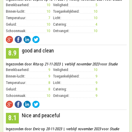
Bereikbaarheid:
10
Veiligheid:
5
Binnen-lucht:
10
Toegankelijkheid:
10
Temperatuur:
7
Licht:
10
Geluid:
10
Catering:
4
Schoonmaak:
10
Ontvangst:
10
good and clean
8.9
Ingezonden door
Rita
op
21-11-2023
| verblijf
november 2023
voor
Studie
Bereikbaarheid:
9
Veiligheid:
10
Binnen-lucht:
9
Toegankelijkheid:
9
Temperatuur:
8
Licht:
9
Geluid:
8
Catering:
8
Schoonmaak:
10
Ontvangst:
9
Nice and peaceful
8.1
Ingezonden door
Enric
op
20-11-2023
| verblijf
november 2023
voor
Studie