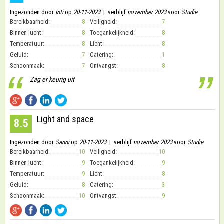
Ingezonden door
Inti
op
20-11-2023
| verblijf
november 2023
voor
Studie
Bereikbaarheid:
8
Veiligheid:
7
Binnen-lucht:
8
Toegankelijkheid:
8
Temperatuur:
8
Licht:
8
Geluid:
7
Catering:
1
Schoonmaak:
7
Ontvangst:
8
“
”
Zag er keurig uit
Light and space
8.5
Ingezonden door
Sanni
op
20-11-2023
| verblijf
november 2023
voor
Studie
Bereikbaarheid:
10
Veiligheid:
10
Binnen-lucht:
9
Toegankelijkheid:
9
Temperatuur:
9
Licht:
8
Geluid:
8
Catering:
3
Schoonmaak:
10
Ontvangst:
9