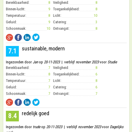
Bereikbaarheid:
8
Veiligheid:
8
Binnen-lucht:
9
Toegankelijkheid:
8
Temperatuur:
8
Licht:
10
Geluid:
9
Catering:
3
Schoonmaak:
10
Ontvangst:
8
sustainable, modern
7.1
Ingezonden door
Jan
op
20-11-2023
| verblijf
november 2023
voor
Studie
Bereikbaarheid:
7
Veiligheid:
8
Binnen-lucht:
8
Toegankelijkheid:
6
Temperatuur:
7
Licht:
8
Geluid:
7
Catering:
6
Schoonmaak:
7
Ontvangst:
7
redelijk goed
8.4
Ingezonden door
trude
op
20-11-2023
| verblijf
november 2023
voor
Dagelijks