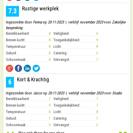
Rustige werkplek
7.3
Ingezonden door
Fenna
op
20-11-2023
| verblijf
november 2023
voor
Zakelijke
bespreking
Bereikbaarheid:
8
Veiligheid:
6
Binnen-lucht:
8
Toegankelijkheid:
9
Temperatuur:
8
Licht:
8
Geluid:
8
Catering:
3
Schoonmaak:
8
Ontvangst:
7
Kort & Krachtig
6
Ingezonden door
Jacco
op
20-11-2023
| verblijf
november 2023
voor
Studie
Bereikbaarheid:
7
Veiligheid:
7
Binnen-lucht:
9
Toegankelijkheid:
7
Temperatuur:
8
Licht:
8
Geluid:
1
Catering:
1
Schoonmaak:
9
Ontvangst:
3
Was only there for one class