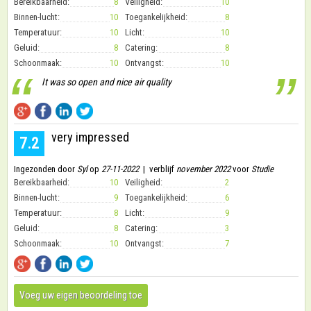
Bereikbaarheid:
8
Veiligheid:
10
Binnen-lucht:
10
Toegankelijkheid:
8
Temperatuur:
10
Licht:
10
Geluid:
8
Catering:
8
Schoonmaak:
10
Ontvangst:
10
“
”
It was so open and nice air quality
very impressed
7.2
Ingezonden door
Syl
op
27-11-2022
| verblijf
november 2022
voor
Studie
Bereikbaarheid:
10
Veiligheid:
2
Binnen-lucht:
9
Toegankelijkheid:
6
Temperatuur:
8
Licht:
9
Geluid:
8
Catering:
3
Schoonmaak:
10
Ontvangst:
7
Voeg uw eigen beoordeling toe