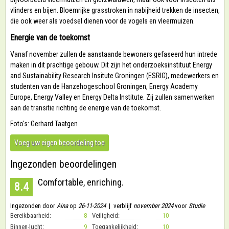
vlinders en bijen. Bloemrijke grasstroken in nabijheid trekken de insecten,
die ook weer als voedsel dienen voor de vogels en vleermuizen.
Energie van de toekomst
Vanaf november zullen de aanstaande bewoners gefaseerd hun intrede
maken in dit prachtige gebouw. Dit zijn het onderzoeksinstituut Energy
and Sustainability Research Insitute Groningen (ESRIG), medewerkers en
studenten van de Hanzehogeschool Groningen, Energy Academy
Europe, Energy Valley en Energy Delta Institute. Zij zullen samenwerken
aan de transitie richting de energie van de toekomst.
Foto's: Gerhard Taatgen
Voeg uw eigen beoordeling toe
Ingezonden beoordelingen
Comfortable, enriching.
8.4
Ingezonden door
Aina
op
26-11-2024
| verblijf
november 2024
voor
Studie
Bereikbaarheid:
8
Veiligheid:
10
Binnen-lucht:
9
Toegankelijkheid:
10