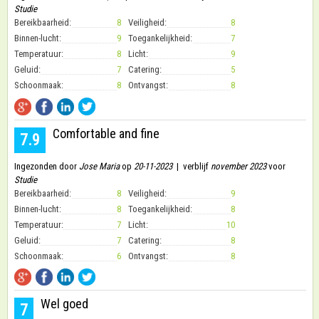
Studie
Bereikbaarheid:
8
Veiligheid:
8
Binnen-lucht:
9
Toegankelijkheid:
7
Temperatuur:
8
Licht:
9
Geluid:
7
Catering:
5
Schoonmaak:
8
Ontvangst:
8
Comfortable and fine
7.9
Ingezonden door
Jose Maria
op
20-11-2023
| verblijf
november 2023
voor
Studie
Bereikbaarheid:
8
Veiligheid:
9
Binnen-lucht:
8
Toegankelijkheid:
8
Temperatuur:
7
Licht:
10
Geluid:
7
Catering:
8
Schoonmaak:
6
Ontvangst:
8
Wel goed
7