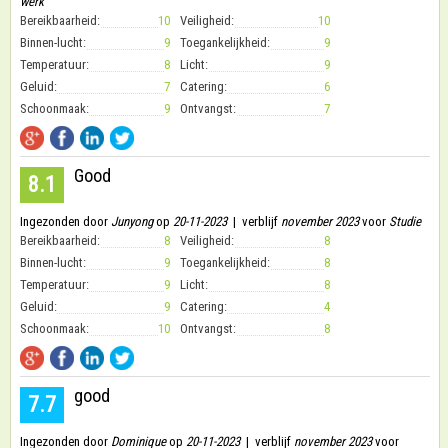
werk
Bereikbaarheid:
10
Veiligheid:
10
Binnen-lucht:
9
Toegankelijkheid:
9
Temperatuur:
8
Licht:
9
Geluid:
7
Catering:
6
Schoonmaak:
9
Ontvangst:
7
Good
8.1
Ingezonden door
Junyong
op
20-11-2023
| verblijf
november 2023
voor
Studie
Bereikbaarheid:
8
Veiligheid:
8
Binnen-lucht:
9
Toegankelijkheid:
8
Temperatuur:
9
Licht:
8
Geluid:
9
Catering:
4
Schoonmaak:
10
Ontvangst:
8
good
7.7
Ingezonden door
Dominique
op
20-11-2023
| verblijf
november 2023
voor