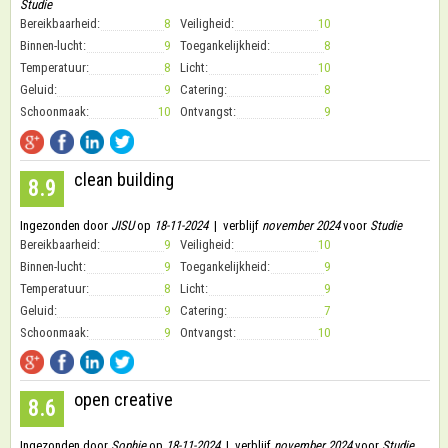
Studie
Bereikbaarheid:
8
Veiligheid:
10
Binnen-lucht:
9
Toegankelijkheid:
8
Temperatuur:
8
Licht:
10
Geluid:
9
Catering:
8
Schoonmaak:
10
Ontvangst:
9
clean building
8.9
Ingezonden door
JISU
op
18-11-2024
| verblijf
november 2024
voor
Studie
Bereikbaarheid:
9
Veiligheid:
10
Binnen-lucht:
9
Toegankelijkheid:
9
Temperatuur:
8
Licht:
9
Geluid:
9
Catering:
7
Schoonmaak:
9
Ontvangst:
10
open creative
8.6
Ingezonden door
Sophie
op
18-11-2024
| verblijf
november 2024
voor
Studie