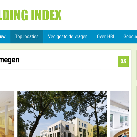
ouw
Top locaties
Veelgestelde vragen
Over HBI
Gebou
jmegen
8.9