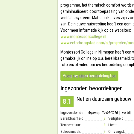
programma, het thermisch comfort wordt ve
geminimaliseerd door toepassing van onde
ventilatiesysteem. Materiaalkeuzes zijn zo
zijn. De nieuwe huisvesting heeft een gem
Voor meer informatie kijk op de websites:
www.montessoricollege.nl
www.ectorhoogstad.com/nl/projecten/mon
Montessori College
in Nijmegen heeft een 
gemakkelijk online op o.a. bereikbaarheid, t
foto en/of video om uw beoordeling compl
Voeg uw eigen beoordeling toe
Ingezonden beoordelingen
Net en duurzaam gebouw
8.1
Ingezonden door
Arjan
op
24-04-2016
| verblijf
Bereikbaarheid:
8
Veiligheid:
Temperatuur:
8
Licht:
Schoonmaak:
7
Ontvangst: