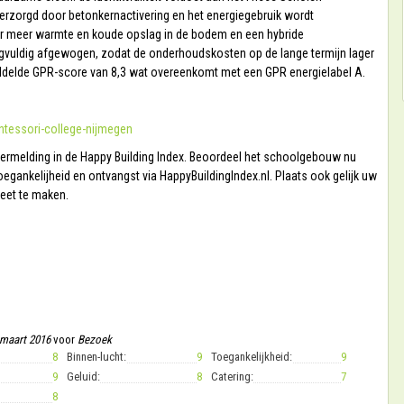
rzorgd door betonkernactivering en het energiegebruik wordt
r meer warmte en koude opslag in de bodem en een hybride
rgvuldig afgewogen, zodat de onderhoudskosten op de lange termijn lager
iddelde GPR-score van 8,3 wat overeenkomt met een GPR energielabel A.
tessori-college-nijmegen
vermelding in de Happy Building Index. Beoordeel
het schoolgebouw
nu
oegankelijheid en ontvangst via HappyBuildingIndex.nl. Plaats ook gelijk uw
eet te maken.
maart 2016
voor
Bezoek
8
Binnen-lucht:
9
Toegankelijkheid:
9
9
Geluid:
8
Catering:
7
8