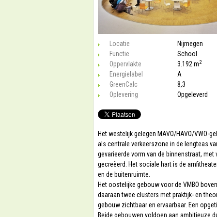
Locatie
Nijmegen
Functie
School
2
Oppervlakte
3.192 m
Energielabel
A
GreenCalc
8,3
Oplevering
Opgeleverd
Het westelijk gelegen MAVO/HAVO/VWO-gebou
als centrale verkeerszone in de lengteas v
gevarieerde vorm van de binnenstraat, met
gecreëerd. Het sociale hart is de amfitheat
en de buitenruimte.
Het oostelijke gebouw voor de VMBO bovenb
daaraan twee clusters met praktijk- en theor
gebouw zichtbaar en ervaarbaar. Een opget
Beide gebouwen voldoen aan ambitieuze duu