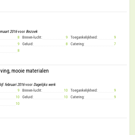
maart 2016
voor
Bezoek
8
Binnen-lucht:
9
Toegankelijkheid:
9
9
Geluid:
8
Catering:
7
8
eving, mooie materialen
ijf
februari 2016
voor
Dagelijks werk
9
Binnen-lucht:
10
Toegankelijkheid:
9
10
Geluid:
10
Catering:
9
10