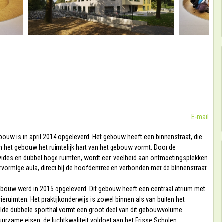
E-mail
w is in april 2014 opgeleverd. Het gebouw heeft een binnenstraat, die
an het gebouw het ruimtelijk hart van het gebouw vormt. Door de
 vides en dubbel hoge ruimten, wordt een veelheid aan ontmoetingsplekken
ervormige aula, direct bij de hoofdentree en verbonden met de binnenstraat
ouw werd in 2015 opgeleverd. Dit gebouw heeft een centraal atrium met
ieruimten. Het praktijkonderwijs is zowel binnen als van buiten het
ilde dubbele sporthal vormt een groot deel van dit gebouwvolume.
rzame eisen: de luchtkwaliteit voldoet aan het Frisse Scholen