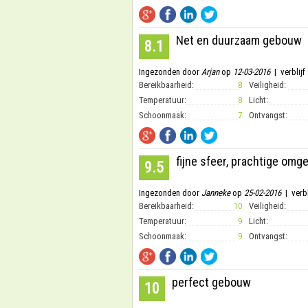
Net en duurzaam gebouw
8.1
Ingezonden door
Arjan
op
12-03-2016
| verblijf
Bereikbaarheid:
8
Veiligheid:
Temperatuur:
8
Licht:
Schoonmaak:
7
Ontvangst:
fijne sfeer, prachtige omg
9.5
Ingezonden door
Janneke
op
25-02-2016
| verbl
Bereikbaarheid:
10
Veiligheid:
Temperatuur:
9
Licht:
Schoonmaak:
9
Ontvangst:
perfect gebouw
10