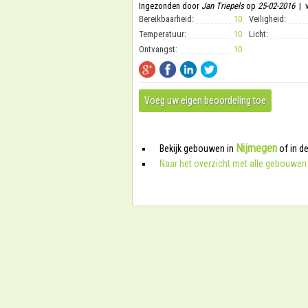
Ingezonden door
Jan Triepels
op
25-02-2016
| v
Bereikbaarheid:
10
Veiligheid:
Temperatuur:
10
Licht:
Ontvangst:
10
Voeg uw eigen beoordeling toe
Nijmegen
Bekijk gebouwen in
of in d
Naar het overzicht met alle gebouwen