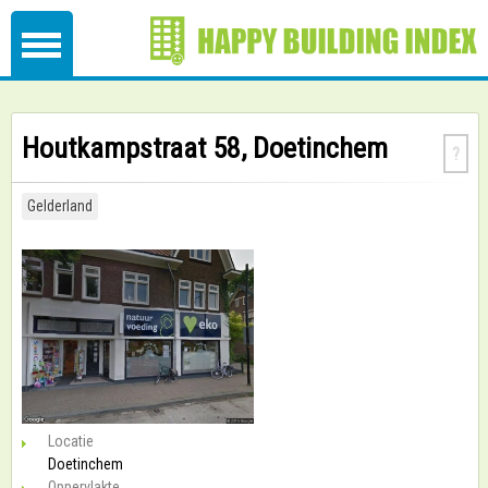
Houtkampstraat 58, Doetinchem
?
Gelderland
Locatie
Doetinchem
Oppervlakte