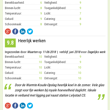
Bereikbaarheid:
6
Veiligheid:
9
Binnen-lucht:
8
Toegankelijkheid:
9
Temperatuur:
9
Licht:
7
Geluid:
9
Catering:
8
Schoonmaak:
8
Ontvangst:
9
Heerlijk werken
9.8
Ingezonden door
Maarten
op
11-06-2018
| verblijf
juni 2018
voor
Dagelijks werk
Bereikbaarheid:
10
Veiligheid:
9
Binnen-lucht:
10
Toegankelijkheid:
9
Temperatuur:
10
Licht:
10
Geluid:
10
Catering:
10
Schoonmaak:
10
Ontvangst:
10
“
Door de Warmte-Koude-Opslag heerlijk koel in de zomer. Vele glas
zorgt voor fijn werken bij royale hoeveelheid daglicht. Ideale
”
locatie in verband met ligging pal naast station Lelystad CS.