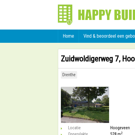
Home
Vind & beoordeel een geb
Zuidwoldigerweg 7, Ho
Drenthe
Locatie
Hoogeveen
2
Oppervlakte
528 m