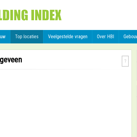
ouw
Top locaties
Veelgestelde vragen
Over HBI
Gebou
ogeveen
?